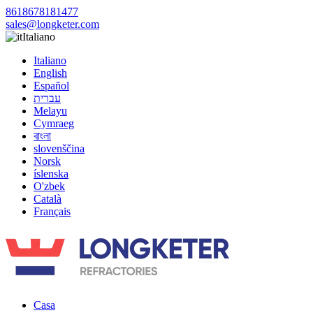
8618678181477
sales@longketer.com
Italiano
Italiano
English
Español
עברית
Melayu
Cymraeg
বাংলা
slovenščina
Norsk
íslenska
O'zbek
Català
Français
Casa