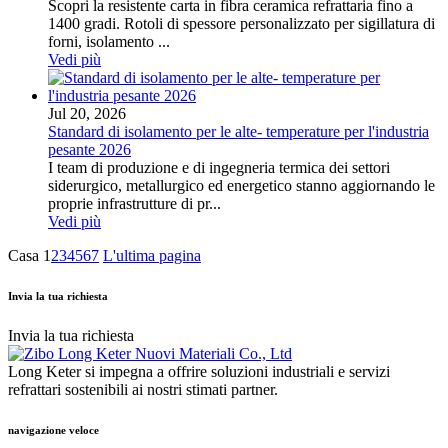
Scopri la resistente carta in fibra ceramica refrattaria fino a
1400 gradi. Rotoli di spessore personalizzato per sigillatura di
forni, isolamento ...
Vedi più
Jul 20, 2026
Standard di isolamento per le alte- temperature per l'industria
pesante 2026
I team di produzione e di ingegneria termica dei settori
siderurgico, metallurgico ed energetico stanno aggiornando le
proprie infrastrutture di pr...
Vedi più
Casa
1
2
3
4
5
6
7
L'ultima pagina
Invia la tua richiesta
Invia la tua richiesta
Long Keter si impegna a offrire soluzioni industriali e servizi
refrattari sostenibili ai nostri stimati partner.
navigazione veloce