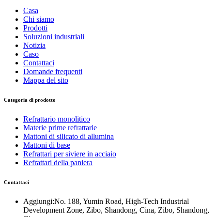
Casa
Chi siamo
Prodotti
Soluzioni industriali
Notizia
Caso
Contattaci
Domande frequenti
Mappa del sito
Categoria di prodotto
Refrattario monolitico
Materie prime refrattarie
Mattoni di silicato di allumina
Mattoni di base
Refrattari per siviere in acciaio
Refrattari della paniera
Contattaci
Aggiungi:No. 188, Yumin Road, High-Tech Industrial
Development Zone, Zibo, Shandong, Cina, Zibo, Shandong,